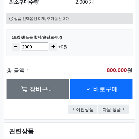
최소구매수량
2,000 개
상품 선택옵션 0 개, 추가옵션 0 개
선택된 옵션
(포켓)흔드는 핫팩/손난로-80g
수량
감소
증가
+0원
총 금액 :
원
800,000
장바구니
바로구매
(똑딱)핫팩/손난로
(포켓)흔
이전상품
다음 상품
관련상품