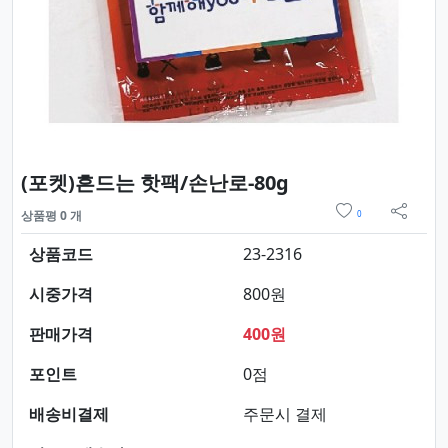
요약정보 및 구매
(포켓)흔드는 핫팩/손난로-80g
위시리스트
상품평 0 개
0
sns 
상품코드
23-2316
시중가격
800원
판매가격
400원
포인트
0점
배송비결제
주문시 결제