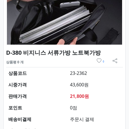
요약정보 
D-380 비지니스 서류가방 노트북가방
위시리스트
상품평 0 개
0
sns 
상품코드
23-2362
시중가격
43,600원
판매가격
21,800원
포인트
0점
배송비결제
주문시 결제