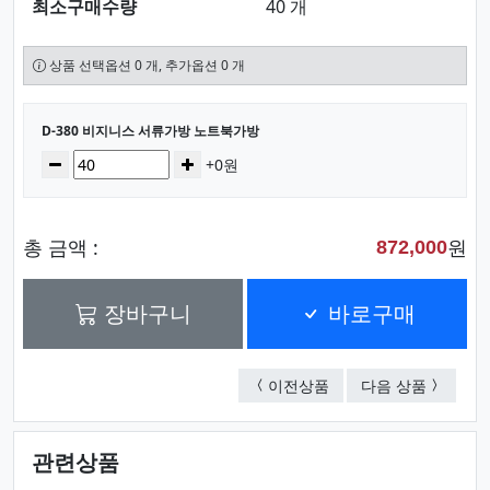
최소구매수량
40 개
상품 선택옵션 0 개, 추가옵션 0 개
선택된 옵션
D-380 비지니스 서류가방 노트북가방
수량
감소
증가
+0원
총 금액 :
원
872,000
장바구니
바로구매
GB-452 비지니스 서
6807 
이전상품
다음 상품
관련상품