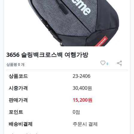
요약정보 및 구매
3656 슬링백크로스백 여행가방
위시리스트
상품평 0 개
0
sns 
상품코드
23-2406
시중가격
30,400원
판매가격
15,200원
포인트
0점
배송비결제
주문시 결제