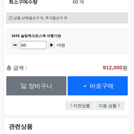
최소구매수량
60 개
상품 선택옵션 0 개, 추가옵션 0 개
선택된 옵션
3656 슬링백크로스백 여행가방
수량
감소
증가
+0원
총 금액 :
원
912,000
장바구니
바로구매
G1009 학생가방책가방
688 
이전상품
다음 상품
관련상품