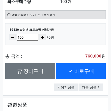
최소구매수량
100 개
상품 선택옵션 0 개, 추가옵션 0 개
선택된 옵션
BG130 슬링백 크로스백 여행가방
수량
감소
증가
+0원
총 금액 :
원
760,000
장바구니
바로구매
슬링백 크로스백-미니
슬림 백팩
이전상품
다음 상품
관련상품