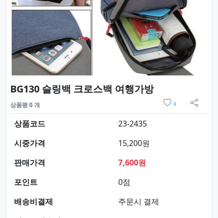
요약정보 및 
BG130 슬링백 크로스백 여행가방
위시리스트
상품평 0 개
0
sns 
상품코드
23-2435
시중가격
15,200원
판매가격
7,600원
포인트
0점
배송비결제
주문시 결제