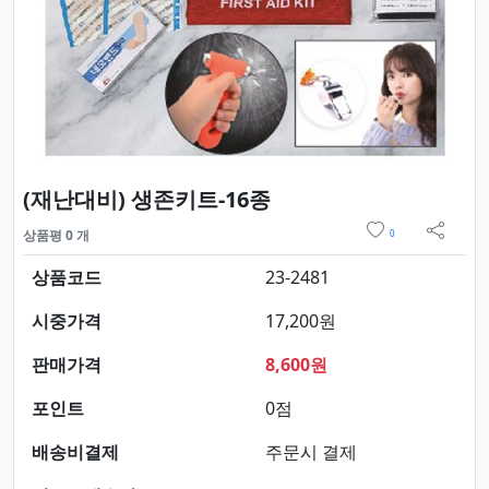
요약정보 및 구매
(재난대비) 생존키트-16종
위시리스트
상품평 0 개
0
sns 
상품코드
23-2481
시중가격
17,200원
판매가격
8,600원
포인트
0점
배송비결제
주문시 결제