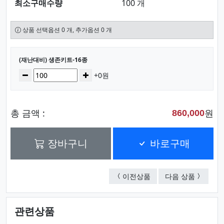
최소구매수량
100 개
상품 선택옵션 0 개, 추가옵션 0 개
선택된 옵션
(재난대비) 생존키트-16종
수량
감소
증가
+0원
총 금액 :
원
860,000
장바구니
바로구매
(재난대비) 생존키트-2
선물세트 
이전상품
다음 상품
관련상품