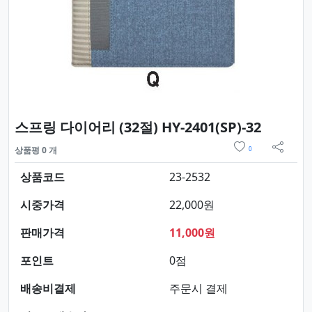
요약정보
스프링 다이어리 (32절) HY-2401(SP)-32
위시리스트
상품평 0 개
0
sns 
상품코드
23-2532
시중가격
22,000원
판매가격
11,000원
포인트
0점
배송비결제
주문시 결제