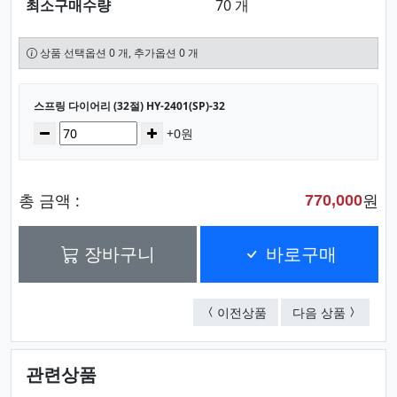
최소구매수량
70 개
상품 선택옵션 0 개, 추가옵션 0 개
선택된 옵션
스프링 다이어리 (32절) HY-2401(SP)-32
수량
감소
증가
+0원
총 금액 :
원
770,000
장바구니
바로구매
스프링 다이어리 (25절) HY
스프링 다이
이전상품
다음 상품
관련상품