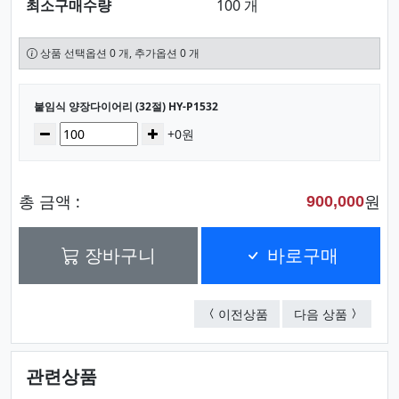
최소구매수량
100 개
상품 선택옵션 0 개, 추가옵션 0 개
선택된 옵션
붙임식 양장다이어리 (32절) HY-P1532
수량
감소
증가
+0원
총 금액 :
원
900,000
장바구니
바로구매
붙임식 양장다이어리 (25절
붙임식 양장
이전상품
다음 상품
관련상품