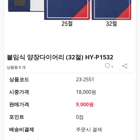
요약정보 
붙임식 양장다이어리 (32절) HY-P1532
위시리스트
상품평 0 개
0
sns 
상품코드
23-2551
시중가격
18,000원
판매가격
9,000원
포인트
0점
배송비결제
주문시 결제