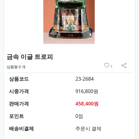
요약정보 및 구매
금속 이글 트로피
위시리스트
상품평 0 개
0
sns 
상품코드
23-2684
시중가격
916,800원
판매가격
458,400원
포인트
0점
배송비결제
주문시 결제