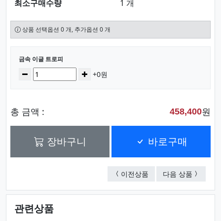
최소구매수량
1 개
상품 선택옵션 0 개, 추가옵션 0 개
선택된 옵션
금속 이글 트로피
수량
감소
증가
+0원
총 금액 :
원
458,400
장바구니
바로구매
금속 이글 트로피
금속 이
이전상품
다음 상품
관련상품