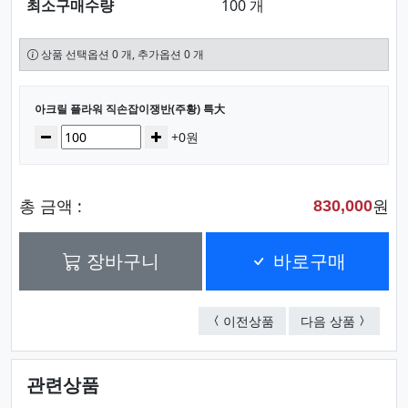
최소구매수량
100 개
상품 선택옵션 0 개, 추가옵션 0 개
선택된 옵션
아크릴 플라워 직손잡이쟁반(주황) 특大
수량
감소
증가
+0원
총 금액 :
원
830,000
장바구니
바로구매
아크릴 플라워 직손잡이
아크릴 플
이전상품
다음 상품
관련상품