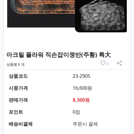
요약정보
아크릴 플라워 직손잡이쟁반(주황) 특大
위시리스트
상품평 0 개
0
sns 
상품코드
23-2905
시중가격
16,600원
판매가격
8,300원
포인트
0점
배송비결제
주문시 결제