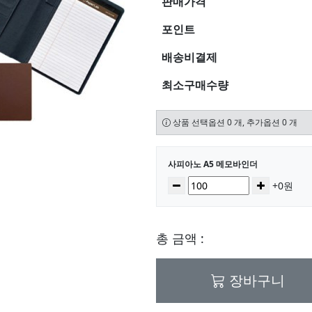
판매가격
포인트
배송비결제
최소구매수량
상품 선택옵션 0 개, 추가옵션 0 개
선택된 옵션
사피아노 A5 메모바인더
수량
감소
증가
+0원
총 금액 :
장바구니