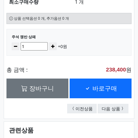
최소구매수량
1 개
상품 선택옵션 0 개, 추가옵션 0 개
선택된 옵션
주석 쟁반 상패
수량
감소
증가
+0원
총 금액 :
원
238,400
장바구니
바로구매
나무주석 쟁반 상패
주석 쟁반
이전상품
다음 상품
관련상품