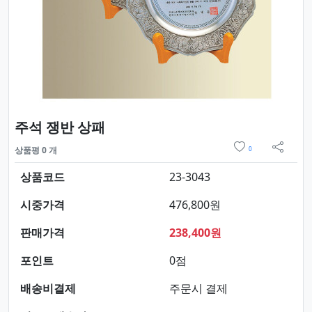
요약정보 및 구매
주석 쟁반 상패
위시리스트
상품평 0 개
0
sns 
상품코드
23-3043
시중가격
476,800원
판매가격
238,400원
포인트
0점
배송비결제
주문시 결제