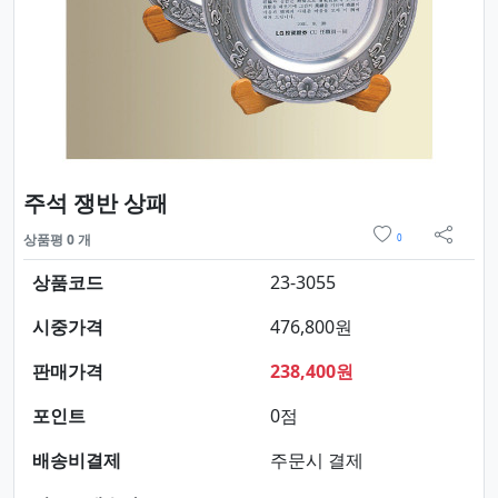
요약정보 및 구매
주석 쟁반 상패
위시리스트
상품평 0 개
0
sns 
상품코드
23-3055
시중가격
476,800원
판매가격
238,400원
포인트
0점
배송비결제
주문시 결제