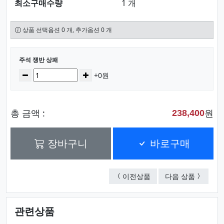
최소구매수량
1 개
상품 선택옵션 0 개, 추가옵션 0 개
선택된 옵션
주석 쟁반 상패
수량
감소
증가
+0원
총 금액 :
원
238,400
장바구니
바로구매
나무주석 쟁반 상패
주석 쟁반
이전상품
다음 상품
관련상품