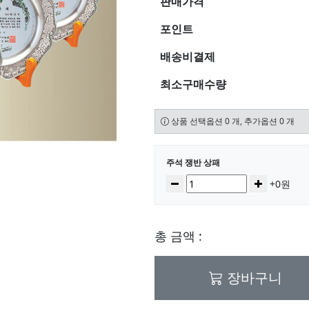
판매가격
포인트
배송비결제
최소구매수량
상품 선택옵션 0 개, 추가옵션 0 개
선택된 옵션
주석 쟁반 상패
수량
감소
증가
+0원
총 금액 :
장바구니