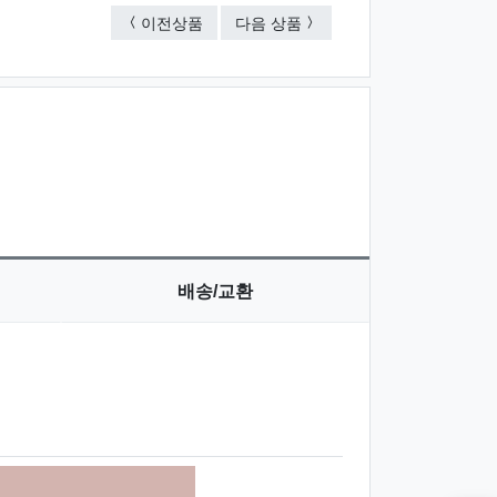
주석 쟁반 상패
나무주석 상패
이전상품
다음 상품
배송/교환