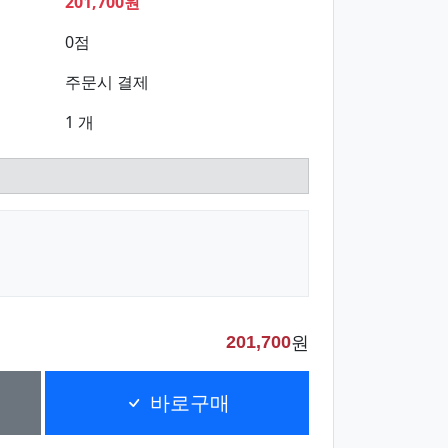
201,700원
0점
주문시 결제
1 개
원
201,700
바로구매