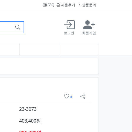
FAQ
사용후기
상품문의
로그인
회원가입
및 구매
위시리스트
0
sns 공유
23-3073
403,400원