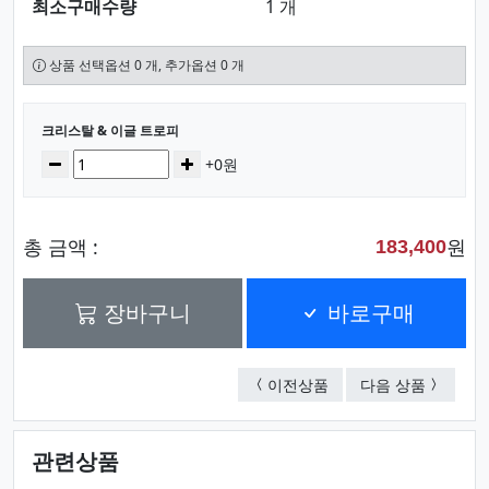
최소구매수량
1 개
상품 선택옵션 0 개, 추가옵션 0 개
선택된 옵션
크리스탈 & 이글 트로피
수량
감소
증가
+0원
총 금액 :
원
183,400
장바구니
바로구매
크리스탈 컵 트로피
크리스탈 
이전상품
다음 상품
관련상품