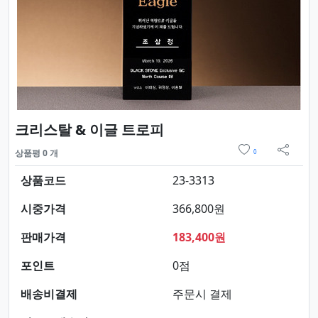
요약정보 및 구매
크리스탈 & 이글 트로피
위시리스트
상품평 0 개
0
sns 
상품코드
23-3313
시중가격
366,800원
판매가격
183,400원
포인트
0점
배송비결제
주문시 결제