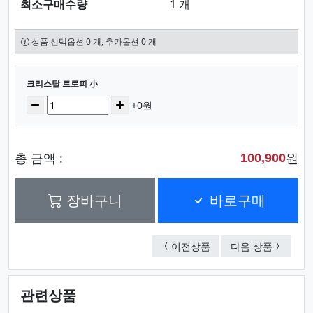
최소구매수량
1 개
상품 선택옵션 0 개, 추가옵션 0 개
선택된 옵션
크리스탈 트로피 小
수량
감소
증가
+0원
총 금액 :
원
100,900
장바구니
바로구매
실버맨 골프트로피
크리스탈
이전상품
다음 상품
관련상품