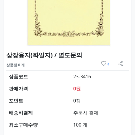
요약정보 및 구매
상장용지(화일지) / 별도문의
위시리스트
상품평 0 개
0
sns 
상품코드
23-3416
판매가격
0원
포인트
0점
배송비결제
주문시 결제
최소구매수량
100 개