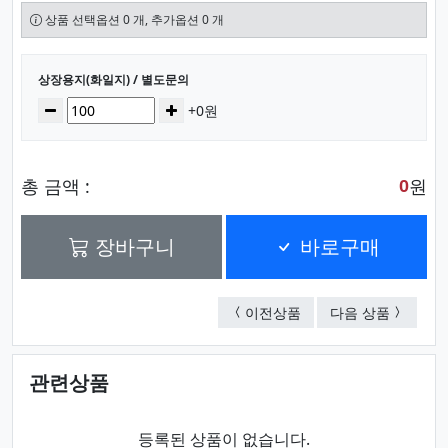
상품 선택옵션 0 개, 추가옵션 0 개
선택된 옵션
상장용지(화일지) / 별도문의
수량
감소
증가
+0원
총 금액 :
원
0
장바구니
바로구매
상장용지(화일지) / 별
상장용지(
이전상품
다음 상품
관련상품
등록된 상품이 없습니다.