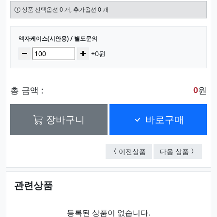
상품 선택옵션 0 개, 추가옵션 0 개
선택된 옵션
액자케이스(시안용) / 별도문의
수량
감소
증가
+0원
총 금액 :
원
0
장바구니
바로구매
관공서액자케이스(시안용
기업형액
이전상품
다음 상품
관련상품
등록된 상품이 없습니다.