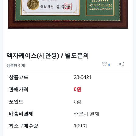
요약정보 및 구매
액자케이스(시안용) / 별도문의
위시리스트
상품평 0 개
0
sns 
상품코드
23-3421
판매가격
0원
포인트
0점
배송비결제
주문시 결제
최소구매수량
100 개