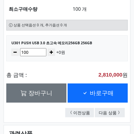
최소구매수량
100 개
상품 선택옵션 0 개, 추가옵션 0 개
선택된 옵션
U301 PUSH USB 3.0 초고속 메모리256GB 256GB
수량
감소
증가
+0원
총 금액 :
원
2,810,000
장바구니
바로구매
U301 PUSH USB 3.0
액센SK30
이전상품
다음 상품
관련상품