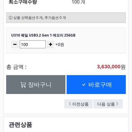
최소구매수량
100 개
상품 선택옵션 0 개, 추가옵션 0 개
선택된 옵션
U310 웨일 USB3.2 Gen 1 메모리 256GB
수량
감소
증가
+0원
총 금액 :
원
3,630,000
장바구니
바로구매
휴대폰 호환 OTG20 버디
U310 웨
이전상품
다음 상품
관련상품