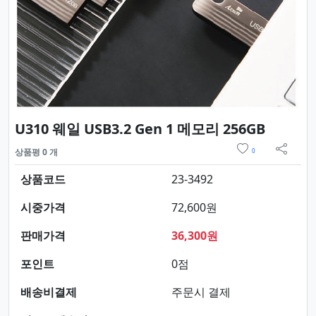
요약정보
U310 웨일 USB3.2 Gen 1 메모리 256GB
위시리스트
상품평 0 개
0
sns 
상품코드
23-3492
시중가격
72,600원
판매가격
36,300원
포인트
0점
배송비결제
주문시 결제