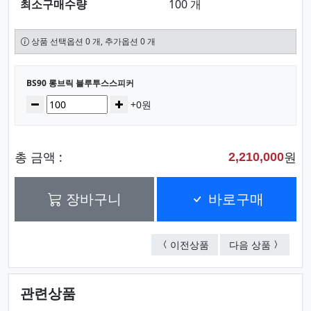
최소구매수량
100 개
상품 선택옵션 0 개, 추가옵션 0 개
선택된 옵션
BS90 롱브릭 블루투스스피커
수량
감소
증가
+0원
총 금액 :
원
2,210,000
장바구니
바로구매
BS80 불멍블루투스 T
BS08 
이전상품
다음 상품
관련상품