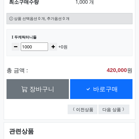
최소구매수량
1,000 개
상품 선택옵션 0 개, 추가옵션 0 개
선택된 옵션
I 두캐릭터니들
수량
감소
증가
+0원
총 금액 :
원
420,000
장바구니
바로구매
H 두홍당무니들펜
A 단면
이전상품
다음 상품
관련상품