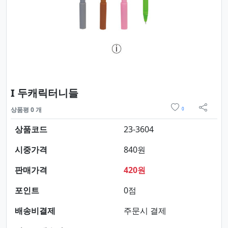
요약정보 및 구매
I 두캐릭터니들
위시리스트
상품평 0 개
0
sns 
상품코드
23-3604
시중가격
840원
판매가격
420원
포인트
0점
배송비결제
주문시 결제