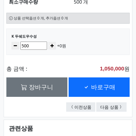
최소구매수량
500 개
상품 선택옵션 0 개, 추가옵션 0 개
선택된 옵션
K 두쉐도우수성
수량
감소
증가
+0원
총 금액 :
원
1,050,000
장바구니
바로구매
J 두챔피온
L 두벤
이전상품
다음 상품
관련상품