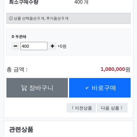
최소구매수량
400 개
상품 선택옵션 0 개, 추가옵션 0 개
선택된 옵션
D 두몬테
수량
감소
증가
+0원
총 금액 :
원
1,080,000
장바구니
바로구매
C 두마이티(금장/은장)
E 두아슬
이전상품
다음 상품
관련상품