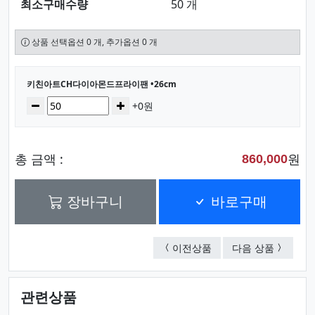
최소구매수량
50 개
상품 선택옵션 0 개, 추가옵션 0 개
선택된 옵션
키친아트CH다이아몬드프라이팬 •26cm
수량
감소
증가
+0원
총 금액 :
원
860,000
장바구니
바로구매
키친아트일품5PLY엠보궁중
키친아트 
이전상품
다음 상품
관련상품