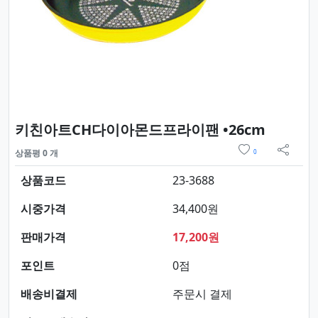
요약정보
키친아트CH다이아몬드프라이팬 •26cm
위시리스트
상품평 0 개
0
sns 
상품코드
23-3688
시중가격
34,400원
판매가격
17,200원
포인트
0점
배송비결제
주문시 결제