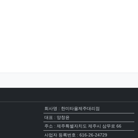
회사명 : 한미타올제주대리점
대표 : 양창윤
주소 : 제주특별자치도 제주시 삼무로 66
사업자 등록번호 : 616-26-24729