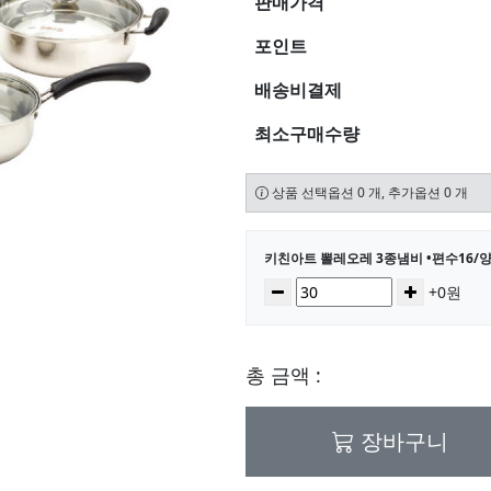
판매가격
포인트
배송비결제
최소구매수량
상품 선택옵션 0 개, 추가옵션 0 개
선택된 옵션
키친아트 뽈레오레 3종냄비 •편수16/양
수량
감소
증가
+0원
총 금액 :
장바구니