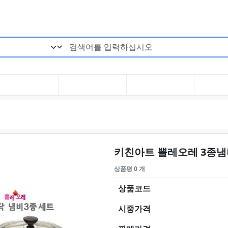
검색어 필수
키친아트 뽈레오레 3종냄비
상품평 0 개
상품코드
시중가격