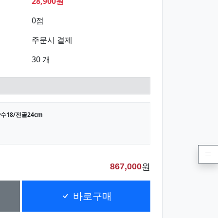
28,900원
0점
주문시 결제
30 개
수18/전골24cm
원
867,000
바로구매