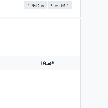
키친아트 뽈레오레 착탈식클릭 3종냄비 •8
키친아트 아르떼 세라믹
이전상품
다음 상품
배송/교환