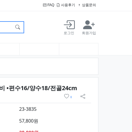
FAQ
사용후기
상품문의
로그인
회원가입
요약정보 및 구매
 •편수16/양수18/전골24cm
위시리스트
0
sns 공유
23-3835
57,800원