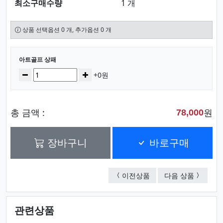
최소구매수량
1 개
상품 선택옵션 0 개, 추가옵션 0 개
선택된 옵션
아트골프 상패
수량
감소
증가
+0원
총 금액 :
원
78,000
장바구니
바로구매
마르딘블랙 상패
타이골프
이전상품
다음 상품
관련상품