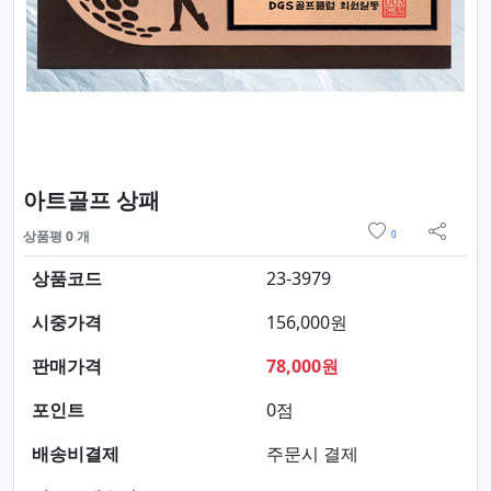
요약정보 및 구매
아트골프 상패
위시리스트
상품평 0 개
0
sns 
상품코드
23-3979
시중가격
156,000원
판매가격
78,000원
포인트
0점
배송비결제
주문시 결제