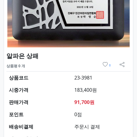
요약정보 및 구매
알파은 상패
위시리스트
상품평 0 개
0
sns 
상품코드
23-3981
시중가격
183,400원
판매가격
91,700원
포인트
0점
배송비결제
주문시 결제