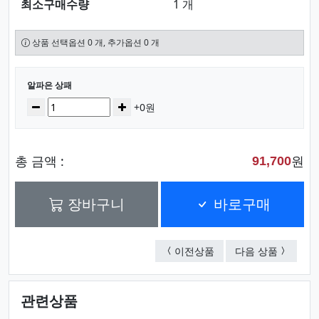
최소구매수량
1 개
상품 선택옵션 0 개, 추가옵션 0 개
선택된 옵션
알파은 상패
수량
감소
증가
+0원
총 금액 :
원
91,700
장바구니
바로구매
알파 상패
마르딘블
이전상품
다음 상품
관련상품