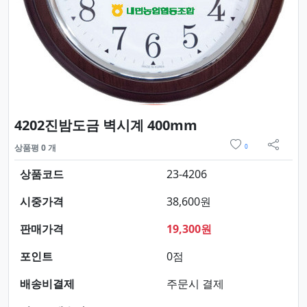
요약정보 및 구매
4202진밤도금 벽시계 400mm
위시리스트
상품평 0 개
0
sns 
상품코드
23-4206
시중가격
38,600원
판매가격
19,300원
포인트
0점
배송비결제
주문시 결제