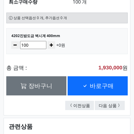
최소구매수량
100 개
상품 선택옵션 0 개, 추가옵션 0 개
선택된 옵션
4202진밤도금 벽시계 400mm
수량
감소
증가
+0원
총 금액 :
원
1,930,000
장바구니
바로구매
2201-2-카렌다-(남여)
400원
이전상품
다음 상품
관련상품