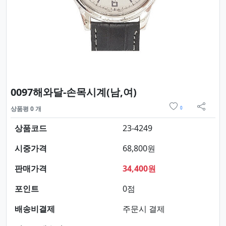
요약정보 및 구매
0097해와달-손목시계(남,여)
위시리스트
상품평 0 개
0
sns 
상품코드
23-4249
시중가격
68,800원
판매가격
34,400원
포인트
0점
배송비결제
주문시 결제