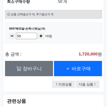
최소구매수량
50 개
상품 선택옵션 0 개, 추가옵션 0 개
선택된 옵션
0097해와달-손목시계(남,여)
수량
감소
증가
+0원
총 금액 :
원
1,720,000
장바구니
바로구매
0983카렌다-손목시계(
U2004
이전상품
다음 상품
관련상품