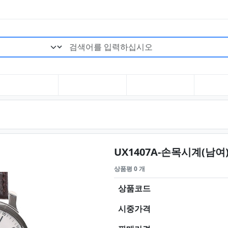
검색어 필수
UX1407A-손목시계(남여
상품평 0 개
상품코드
시중가격