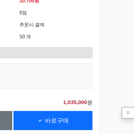
20,700원
0점
주문시 결제
50 개
원
1,035,000
바로구매