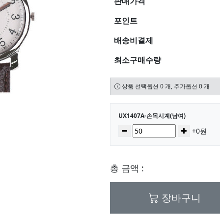
판매가격
포인트
배송비결제
최소구매수량
상품 선택옵션 0 개, 추가옵션 0 개
선택된 옵션
UX1407A-손목시계(남여)
수량
감소
증가
+0원
총 금액 :
장바구니