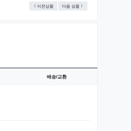
1506M-손목시계(남)
1408H-손목시계(남여)
이전상품
다음 상품
배송/교환