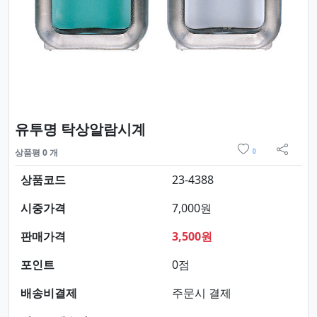
요약정보 및 구매
유투명 탁상알람시계
위시리스트
상품평 0 개
0
sns 
상품코드
23-4388
시중가격
7,000원
판매가격
3,500원
포인트
0점
배송비결제
주문시 결제