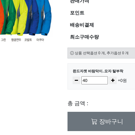
판매가격
포인트
배송비결제
최소구매수량
상품 선택옵션 0 개, 추가옵션 0 개
선택된 옵션
윈드자켓 바람막이..모자 탈부착
수량
감소
증가
+0원
총 금액 :
장바구니