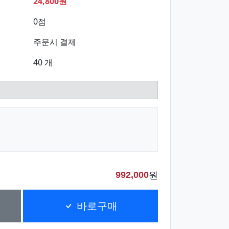
24,800원
0점
주문시 결제
40 개
원
992,000
바로구매