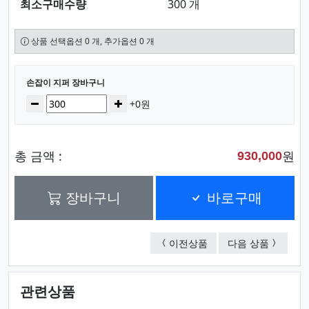
최소구매수량
300 개
상품 선택옵션 0 개, 추가옵션 0 개
선택된 옵션
손잡이 지퍼 장바구니
수량
감소
증가
+0원
총 금액 :
원
930,000
장바구니
바로구매
NEW주머니형 패션장
NEW마
이전상품
다음 상품
관련상품