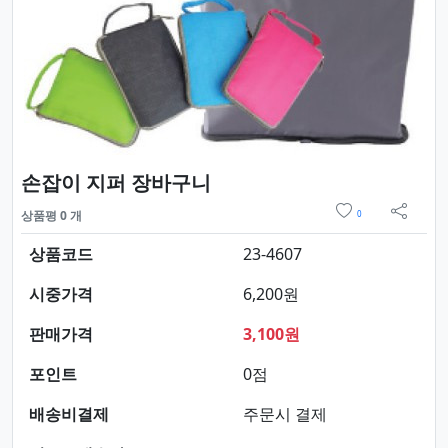
요약정보 및 구매
손잡이 지퍼 장바구니
위시리스트
상품평 0 개
0
sns 
상품코드
23-4607
시중가격
6,200원
판매가격
3,100원
포인트
0점
배송비결제
주문시 결제