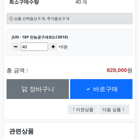
최소구매수량
40 개
상품 선택옵션 0 개, 추가옵션 0 개
선택된 옵션
JUN - 18P 만능공구세트(LC8018)
수량
감소
증가
+0원
총 금액 :
원
828,000
장바구니
바로구매
JUN -23P 만능 공구세트(
JUN - 
이전상품
다음 상품
관련상품