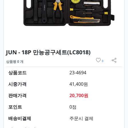
요약정보 및 
JUN - 18P 만능공구세트(LC8018)
위시리스트
상품평 0 개
0
sns 
상품코드
23-4694
시중가격
41,400원
판매가격
20,700원
포인트
0점
배송비결제
주문시 결제