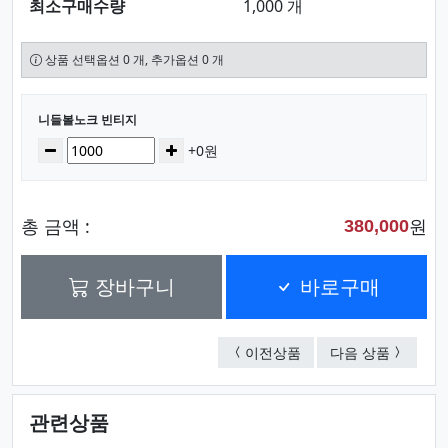
최소구매수량
1,000 개
상품 선택옵션 0 개, 추가옵션 0 개
선택된 옵션
니들볼노크 빈티지
수량
감소
증가
+0원
총 금액 :
원
380,000
장바구니
바로구매
니들볼노크
귀돌이3
이전상품
다음 상품
관련상품