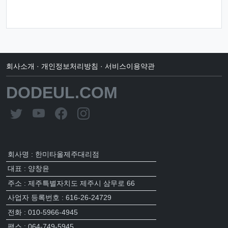
회사소개
·
개인정보처리방침
·
서비스이용약관
DODEUL.COM
회사명 : 한미타올제주대리점
대표 : 양창윤
주소 : 제주특별자치도 제주시 삼무로 66
사업자 등록번호 : 616-26-24729
전화 : 010-5966-4945
팩스 : 064-749-5945