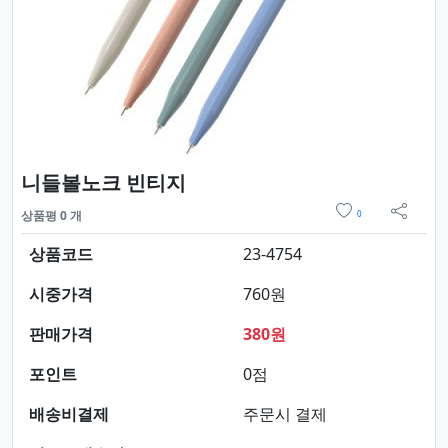
요약정보 및 구매
니들볼노크 빈티지
위시리스트
상품평 0 개
0
sns 
상품코드
23-4754
시중가격
760원
판매가격
380원
포인트
0점
배송비결제
주문시 결제