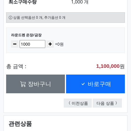
최소구매수량
1,000 개
상품 선택옵션 0 개, 추가옵션 0 개
선택된 옵션
라운드펜 은장/금장
수량
감소
증가
+0원
총 금액 :
원
1,100,000
장바구니
바로구매
토드라인 블랙/은장
이오니 
이전상품
다음 상품
관련상품