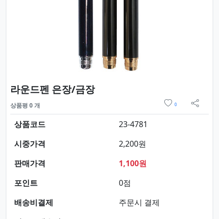
요약정보 및 구매
라운드펜 은장/금장
위시리스트
상품평 0 개
0
sns 
상품코드
23-4781
시중가격
2,200원
판매가격
1,100원
포인트
0점
배송비결제
주문시 결제