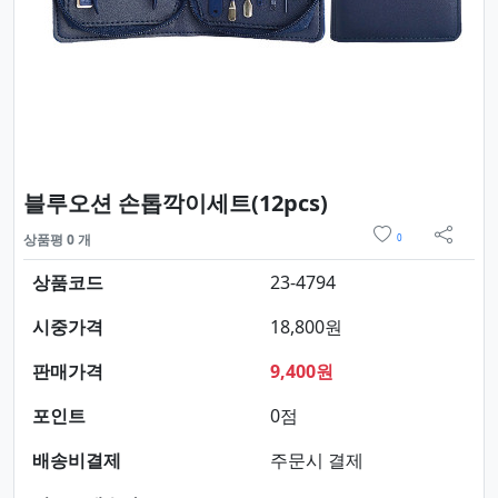
요약정보 및 구매
블루오션 손톱깍이세트(12pcs)
위시리스트
상품평 0 개
0
sns 
상품코드
23-4794
시중가격
18,800원
판매가격
9,400원
포인트
0점
배송비결제
주문시 결제