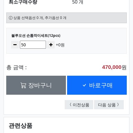
최소구매수량
50 개
상품 선택옵션 0 개, 추가옵션 0 개
선택된 옵션
블루오션 손톱깍이세트(12pcs)
수량
감소
증가
+0원
총 금액 :
원
470,000
장바구니
바로구매
스트랩 손톱깍이세트(16p
크림 손톱
이전상품
다음 상품
관련상품