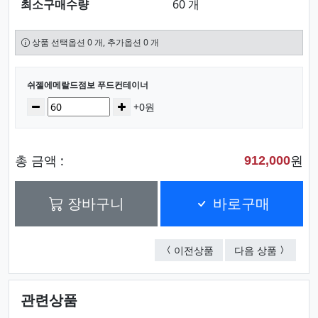
최소구매수량
60 개
상품 선택옵션 0 개, 추가옵션 0 개
선택된 옵션
쉬젤에메랄드점보 푸드컨테이너
수량
감소
증가
+0원
총 금액 :
원
912,000
장바구니
바로구매
쉬젤에메랄드점보 푸드
쉬젤에메
이전상품
다음 상품
관련상품