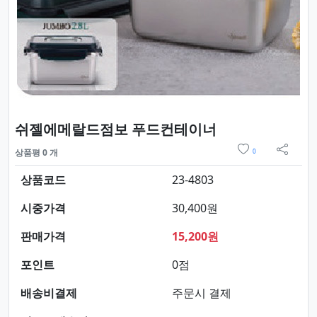
요약정보 및 구
쉬젤에메랄드점보 푸드컨테이너
위시리스트
상품평 0 개
0
sns 
상품코드
23-4803
시중가격
30,400원
판매가격
15,200원
포인트
0점
배송비결제
주문시 결제