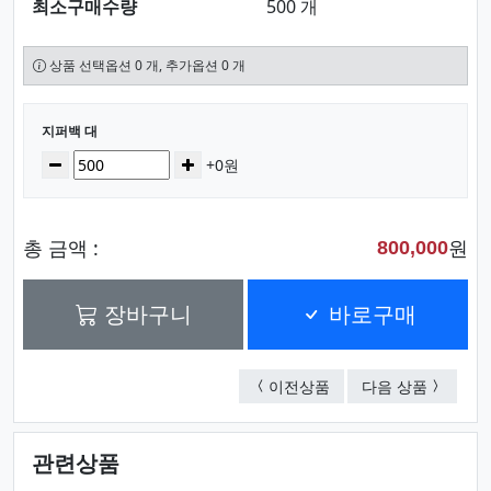
최소구매수량
500 개
상품 선택옵션 0 개, 추가옵션 0 개
선택된 옵션
지퍼백 대
수량
감소
증가
+0원
총 금액 :
원
800,000
장바구니
바로구매
위생백 소
지퍼백 
이전상품
다음 상품
관련상품