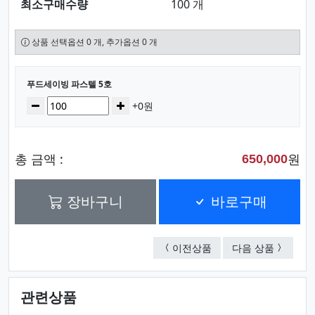
최소구매수량
100 개
상품 선택옵션 0 개, 추가옵션 0 개
선택된 옵션
푸드세이빙 파스텔 5호
수량
감소
증가
+0원
총 금액 :
원
650,000
장바구니
바로구매
노먼 진공스텐텀블러 (35
푸드세이
이전상품
다음 상품
관련상품