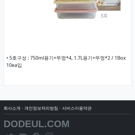
• 5호구성 : 750ml용기+뚜껑*4, 1.7L용기+뚜껑*2 / 1Box
10ea입
회사소개
·
개인정보처리방침
·
서비스이용약관
DODEUL.COM