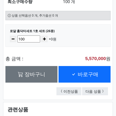
최소구매수량
100 개
상품 선택옵션 0 개, 추가옵션 0 개
선택된 옵션
로얄 홈닥터세트 1호 세트 (26종)
수량
감소
증가
+0원
총 금액 :
원
5,570,000
장바구니
바로구매
로얄 홈닥터세트 1호 
로얄 홈닥
이전상품
다음 상품
관련상품