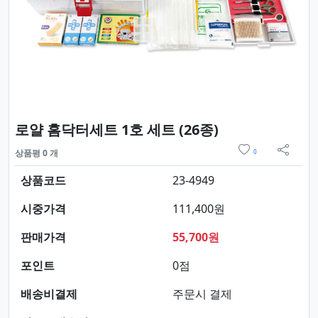
요약정보 및 구
로얄 홈닥터세트 1호 세트 (26종)
위시리스트
상품평 0 개
0
sns 
상품코드
23-4949
시중가격
111,400원
판매가격
55,700원
포인트
0점
배송비결제
주문시 결제