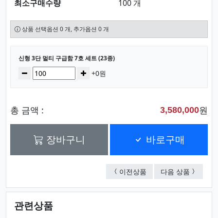
최소구매수량
100 개
상품 선택옵션 0 개, 추가옵션 0 개
선택된 옵션
신형 3단 멀티 구급함 7호 세트 (23종)
수량
감소
증가
+0원
총 금액 :
원
3,580,000
장바구니
바로구매
신형 3단 멀티 구급함 6호
3단 홈닥
이전상품
다음 상품
관련상품