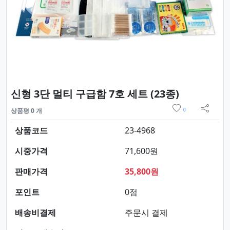
요약정보 및
신형 3단 멀티 구급함 7호 세트 (23종)
위시리스트
상품평 0 개
0
sns 
상품코드
23-4968
시중가격
71,600원
판매가격
35,800원
포인트
0점
배송비결제
주문시 결제