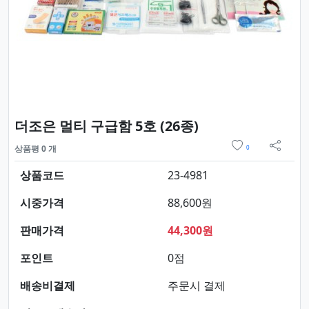
요약정보 및 구매
더조은 멀티 구급함 5호 (26종)
위시리스트
상품평 0 개
0
sns 
상품코드
23-4981
시중가격
88,600원
판매가격
44,300원
포인트
0점
배송비결제
주문시 결제