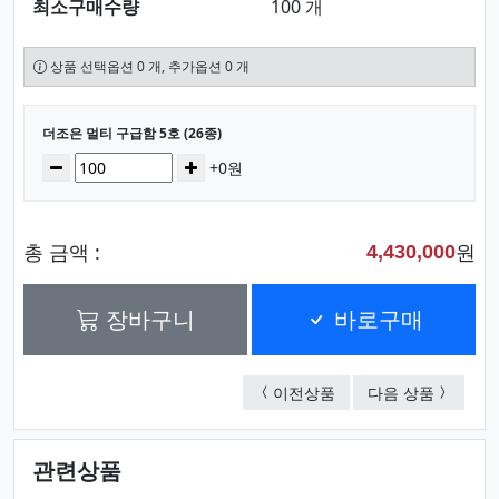
최소구매수량
100 개
상품 선택옵션 0 개, 추가옵션 0 개
선택된 옵션
더조은 멀티 구급함 5호 (26종)
수량
감소
증가
+0원
총 금액 :
원
4,430,000
장바구니
바로구매
더조은 멀티 구급함 4호 
더조은 멀
이전상품
다음 상품
관련상품