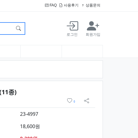
FAQ
사용후기
상품문의
로그인
회원가입
요약정보 및 구매
11종)
위시리스트
0
sns 공유
23-4997
18,600원