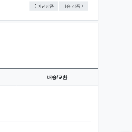
구급함 中 기구종합세트 15호 B형 (17종)
구급함 中 종합세트 16호 B형 
이전상품
다음 상품
배송/교환