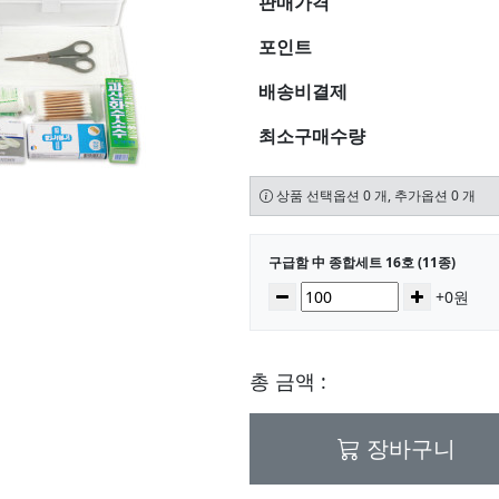
판매가격
포인트
배송비결제
최소구매수량
상품 선택옵션 0 개, 추가옵션 0 개
선택된 옵션
구급함 中 종합세트 16호 (11종)
수량
감소
증가
+0원
총 금액 :
장바구니