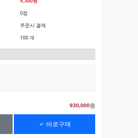
9,300원
0점
주문시 결제
100 개
원
930,000
바로구매