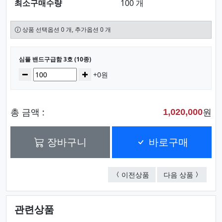
최소구매수량
100 개
상품 선택옵션 0 개, 추가옵션 0 개
선택된 옵션
심플 밴드구급함 3호 (10종)
수량
감소
증가
+0원
총 금액 :
원
1,020,000
장바구니
바로구매
심플 밴드구급함 2호 (1
미니 구급
이전상품
다음 상품
관련상품