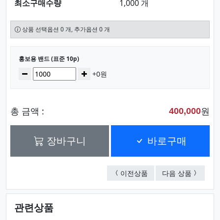
최소구매수량
1,000 개
상품 선택옵션 0 개, 추가옵션 0 개
선택된 옵션
홍보용 밴드 (표준 10p)
수량
감소
증가
+0원
총 금액 :
원
400,000
장바구니
바로구매
뽀로로 키즈 밴드 (표준 2
홍보용 혼
이전상품
다음 상품
관련상품