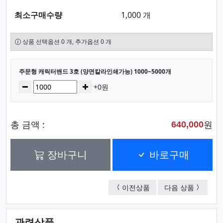
최소구매수량
1,000 개
상품 선택옵션 0 개, 추가옵션 0 개
선택된 옵션
주문형 캐릭터밴드 3호 (양면칼라인쇄가능) 1000~5000개
수량
감소
증가
+0원
총 금액 :
원
640,000
장바구니
바로구매
주문형 밴드 6호 (양면칼
주문형 캐
이전상품
다음 상품
관련상품