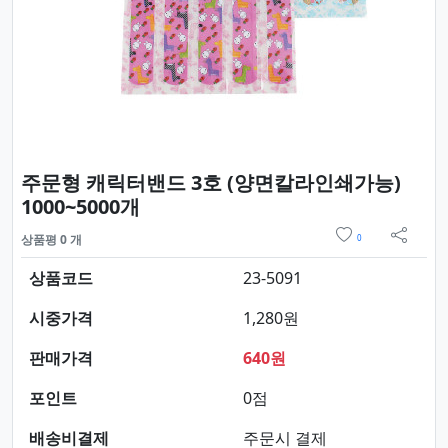
주문형 캐릭터밴드 3호 (양면칼라인쇄가능)
요약정보 및 구매
1000~5000개
위시리스트
상품평 0 개
0
sns 
상품코드
23-5091
시중가격
1,280원
판매가격
640원
포인트
0점
배송비결제
주문시 결제