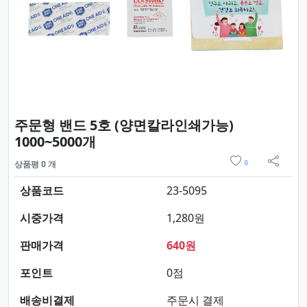
주문형 밴드 5호 (양면칼라인쇄가능)
요약정보 및 구매
1000~5000개
위시리스트
상품평 0 개
0
sns 
상품코드
23-5095
시중가격
1,280원
판매가격
640원
포인트
0점
배송비결제
주문시 결제