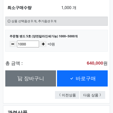
최소구매수량
1,000 개
상품 선택옵션 0 개, 추가옵션 0 개
선택된 옵션
주문형 밴드 5호 (양면칼라인쇄가능) 1000~5000개
수량
감소
증가
+0원
총 금액 :
원
640,000
장바구니
바로구매
주문형 밴드 4호 (양면칼
주문형 밴
이전상품
다음 상품
관련상품