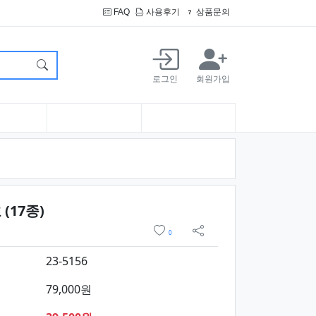
FAQ
사용후기
상품문의
로그인
회원가입
요약정보 및 구매
(17종)
위시리스트
0
sns 공유
23-5156
79,000원