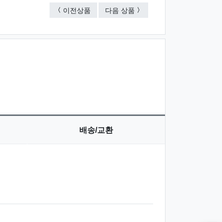
스마트 벽걸이 겸용 구급함 6호 (16종)
스마트 차량용 구급함 2호 (1
이전상품
다음 상품
배송/교환