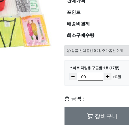
판매가격
포인트
배송비결제
최소구매수량
상품 선택옵션 0 개, 추가옵션 0 개
선택된 옵션
스마트 차량용 구급함 1호 (17종)
수량
감소
증가
+0원
총 금액 :
장바구니