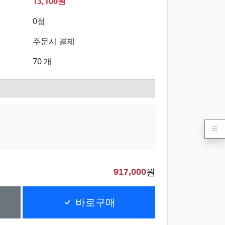
13,100원
0점
주문시 결제
70 개
원
917,000
바로구매