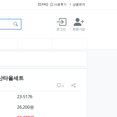
FAQ
사용후기
상품문의
로그인
회원가입
요약정보 및 구매
우산타올세트
위시리스트
0
sns 공유
23-5176
26,200원