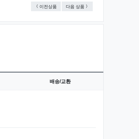
폴로 3단 모던 우산
폴로 전자동암막 바코드 우
이전상품
다음 상품
배송/교환