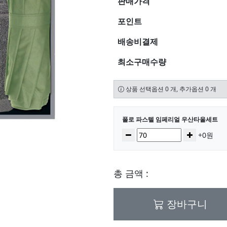
판매가격
포인트
배송비결제
최소구매수량
상품 선택옵션 0 개, 추가옵션 0 개
선택된 옵션
폴로 파스텔 임페리얼 우산타올세트
수량
감소
증가
+0원
총 금액 :
장바구니